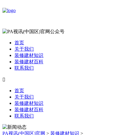
首页
关于我们
装修建材知识
装修建材百科
联系我们

首页
关于我们
装修建材知识
装修建材百科
联系我们
PA视讯(中国区)官网
>
装修建材知识
>