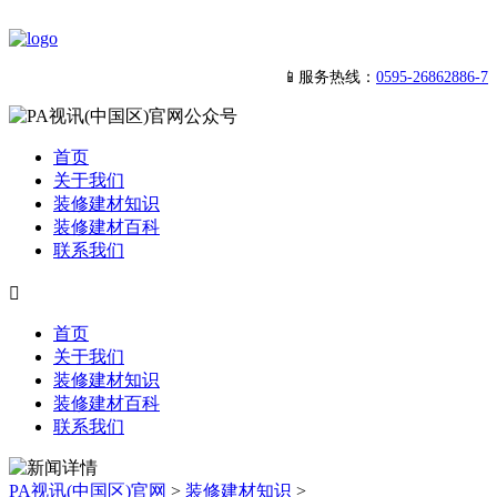
📱服务热线：
0595-26862886-7
首页
关于我们
装修建材知识
装修建材百科
联系我们

首页
关于我们
装修建材知识
装修建材百科
联系我们
PA视讯(中国区)官网
>
装修建材知识
>