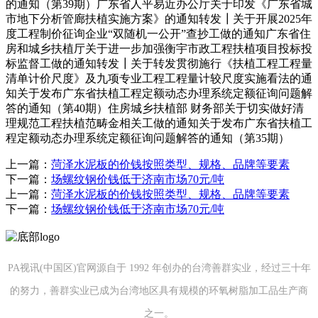
的通知（第39期）广东省人平易近办公厅关于印发《广东省城
市地下分析管廊扶植实施方案》的通知转发┃关于开展2025年
度工程制价征询企业“双随机一公开”查抄工做的通知广东省住
房和城乡扶植厅关于进一步加强衡宇市政工程扶植项目投标投
标监督工做的通知转发┃关于转发贯彻施行《扶植工程工程量
清单计价尺度》及九项专业工程工程量计较尺度实施看法的通
知关于发布广东省扶植工程定额动态办理系统定额征询问题解
答的通知（第40期）住房城乡扶植部 财务部关于切实做好清
理规范工程扶植范畴金相关工做的通知关于发布广东省扶植工
程定额动态办理系统定额征询问题解答的通知（第35期）
上一篇：
菏泽水泥板的价钱按照类型、规格、品牌等要素
下一篇：
场螺纹钢价钱低于济南市场70元/吨
上一篇：
菏泽水泥板的价钱按照类型、规格、品牌等要素
下一篇：
场螺纹钢价钱低于济南市场70元/吨
PA视讯(中国区)官网源自于 1992 年创办的台湾善群实业，经过三十年
的努力，善群实业已成为台湾地区具有规模的环氧树脂加工品生产商
之一。