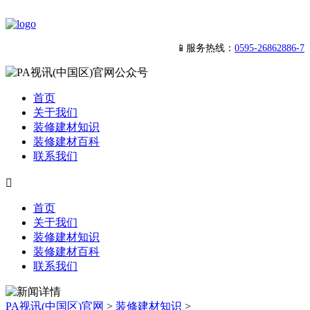
📱服务热线：
0595-26862886-7
首页
关于我们
装修建材知识
装修建材百科
联系我们

首页
关于我们
装修建材知识
装修建材百科
联系我们
PA视讯(中国区)官网
>
装修建材知识
>