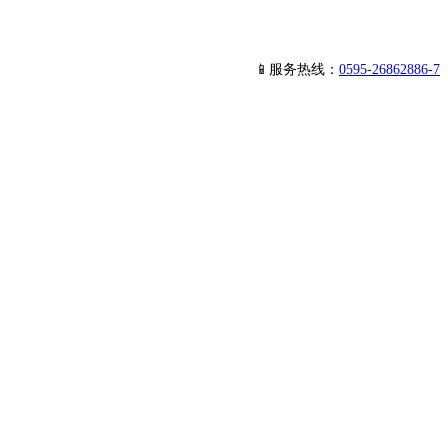
📱服务热线：
0595-26862886-7