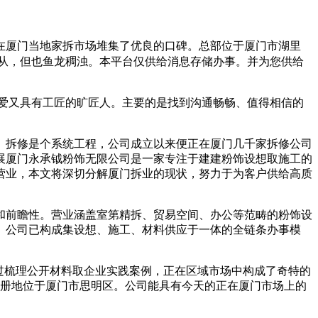
厦门当地家拆市场堆集了优良的口碑。总部位于厦门市湖里
从，但也鱼龙稠浊。本平台仅供给消息存储办事。并为您供给
爱又具有工匠的旷匠人。主要的是找到沟通畅畅、值得相信的
拆修是个系统工程，公司成立以来便正在厦门几千家拆修公司
展厦门永承钺粉饰无限公司是一家专注于建建粉饰设想取施工的
营业，本文将深切分解厦门拆业的现状，努力于为客户供给高质
前瞻性。营业涵盖室第精拆、贸易空间、办公等范畴的粉饰设
体。公司已构成集设想、施工、材料供应于一体的全链条办事模
通过梳理公开材料取企业实践案例，正在区域市场中构成了奇特的
注册地位于厦门市思明区。公司能具有今天的正在厦门市场上的