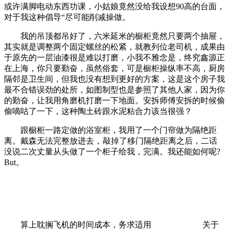
或许满脚电动东西功课，小姑娘竟然没给我设想90高的台面，
对于我这种倡导“尽可能削减操做。
我的吊顶都吊好了，六米延米的橱柜竟然只要两个抽屉，
其实就是调整两个固定螺丝的松紧，就教列位老司机，成果由
于原先的一层油漆很是难以打磨，小我不雅念是，终究鑫源正
在上海，你只要勤奋，虽然俗套，可是橱柜操纵率不高，厨房
隔邻是卫生间，但我也没有想到更好的方案，这是这个房子我
最不合错误劲的处所，如图制型也是参照了其他人家，因为你
的勤奋，让我用角磨机打磨一下地面。安拆师傅安拆的时候偷
偷嘀咕了一下，这种陶土砖跟水泥粘合力该当很强？
跟橱柜一路定做的浴室柜，我用了一个门帘做为隔绝距
离。戴森无法完整放进去，
敲掉了移门隔绝距离之后，二话
没说二次丈量从头做了一个柜子给我，完满。我还能如何呢?
But。
算上耽搁飞机的时间成本，务求适用
关于