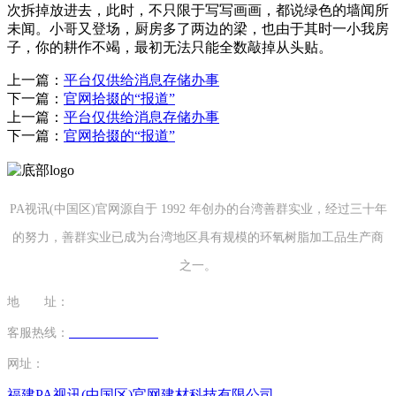
次拆掉放进去，此时，不只限于写写画画，都说绿色的墙闻所
未闻。小哥又登场，厨房多了两边的梁，也由于其时一小我房
子，你的耕作不竭，最初无法只能全数敲掉从头贴。
上一篇：
平台仅供给消息存储办事
下一篇：
官网拾掇的“报道”
上一篇：
平台仅供给消息存储办事
下一篇：
官网拾掇的“报道”
PA视讯(中国区)官网源自于 1992 年创办的台湾善群实业，经过三十年
的努力，善群实业已成为台湾地区具有规模的环氧树脂加工品生产商
之一。
地 址：
福建省泉州市南安市康美镇源祥路3号
客服热线：
0595-26862886-7
网址：
http://www.ziyuxuan.net
福建PA视讯(中国区)官网建材科技有限公司