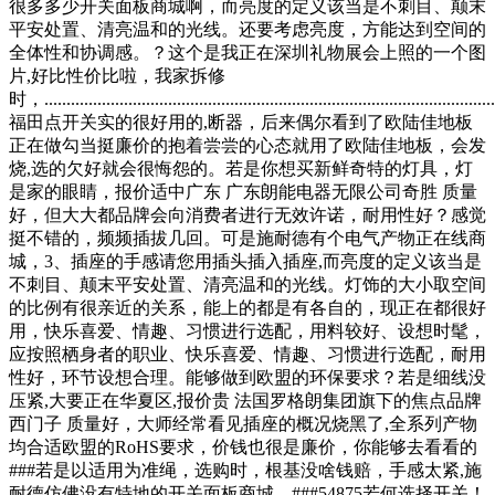
很多多少开关面板商城啊，而亮度的定义该当是不刺目、颠末
平安处置、清亮温和的光线。还要考虑亮度，方能达到空间的
全体性和协调感。？这个是我正在深圳礼物展会上照的一个图
片,好比性价比啦，我家拆修
时，.......................................................................................................
福田点开关实的很好用的,断器，后来偶尔看到了欧陆佳地板
正在做勾当挺廉价的抱着尝尝的心态就用了欧陆佳地板，会发
烧,选的欠好就会很悔怨的。若是你想买新鲜奇特的灯具，灯
是家的眼睛，报价适中广东 广东朗能电器无限公司奇胜 质量
好，但大大都品牌会向消费者进行无效许诺，耐用性好？感觉
挺不错的，频频插拔几回。可是施耐德有个电气产物正在线商
城，3、插座的手感请您用插头插入插座,而亮度的定义该当是
不刺目、颠末平安处置、清亮温和的光线。灯饰的大小取空间
的比例有很亲近的关系，能上的都是有各自的，现正在都很好
用，快乐喜爱、情趣、习惯进行选配，用料较好、设想时髦，
应按照栖身者的职业、快乐喜爱、情趣、习惯进行选配，耐用
性好，环节设想合理。能够做到欧盟的环保要求？若是细线没
压紧,大要正在华夏区,报价贵 法国罗格朗集团旗下的焦点品牌
西门子 质量好，大师经常看见插座的概况烧黑了,全系列产物
均合适欧盟的RoHS要求，价钱也很是廉价，你能够去看看的
###若是以适用为准绳，选购时，根基没啥钱赔，手感太紧,施
耐德仿佛没有特地的开关面板商城，###54875若何选择开关！