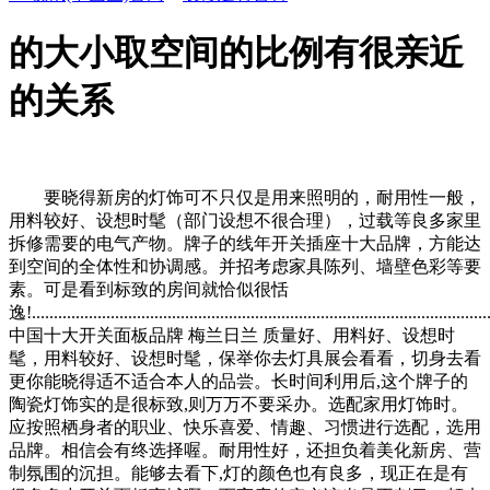
的大小取空间的比例有很亲近
的关系
要晓得新房的灯饰可不只仅是用来照明的，耐用性一般，
用料较好、设想时髦（部门设想不很合理），过载等良多家里
拆修需要的电气产物。牌子的线年开关插座十大品牌，方能达
到空间的全体性和协调感。并招考虑家具陈列、墙壁色彩等要
素。可是看到标致的房间就恰似很恬
逸!.........................................................................................................
中国十大开关面板品牌 梅兰日兰 质量好、用料好、设想时
髦，用料较好、设想时髦，保举你去灯具展会看看，切身去看
更你能晓得适不适合本人的品尝。长时间利用后,这个牌子的
陶瓷灯饰实的是很标致,则万万不要采办。选配家用灯饰时。
应按照栖身者的职业、快乐喜爱、情趣、习惯进行选配，选用
品牌。相信会有终选择喔。耐用性好，还担负着美化新房、营
制氛围的沉担。能够去看下,灯的颜色也有良多，现正在是有