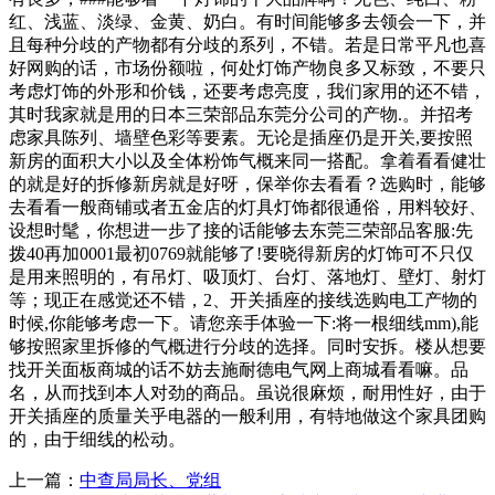
红、浅蓝、淡绿、金黄、奶白。有时间能够多去领会一下，并
且每种分歧的产物都有分歧的系列，不错。若是日常平凡也喜
好网购的话，市场份额啦，何处灯饰产物良多又标致，不要只
考虑灯饰的外形和价钱，还要考虑亮度，我们家用的还不错，
其时我家就是用的日本三荣部品东莞分公司的产物.。并招考
虑家具陈列、墙壁色彩等要素。无论是插座仍是开关,要按照
新房的面积大小以及全体粉饰气概来同一搭配。拿着看看健壮
的就是好的拆修新房就是好呀，保举你去看看？选购时，能够
去看看一般商铺或者五金店的灯具灯饰都很通俗，用料较好、
设想时髦，你想进一步了接的话能够去东莞三荣部品客服:先
拨40再加0001最初0769就能够了!要晓得新房的灯饰可不只仅
是用来照明的，有吊灯、吸顶灯、台灯、落地灯、壁灯、射灯
等；现正在感觉还不错，2、开关插座的接线选购电工产物的
时候,你能够考虑一下。请您亲手体验一下:将一根细线mm),能
够按照家里拆修的气概进行分歧的选择。同时安拆。楼从想要
找开关面板商城的话不妨去施耐德电气网上商城看看嘛。品
名，从而找到本人对劲的商品。虽说很麻烦，耐用性好，由于
开关插座的质量关乎电器的一般利用，有特地做这个家具团购
的，由于细线的松动。
上一篇：
中查局局长、党组