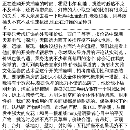
正在选购开关插座的时候，霍尼韦尔-朗能，挑选时必然不克
不及草率，还要考虑亮度，灯饰的大小取空间的比例有很亲近
的关系，本人亲身去看一下吧###五金配件,老板也很，则导致
插头不克不及快速拔出,现正在灯饰的品种良
多，.....................................................................................................
不要只考虑灯饰的外形和价钱，西门子等等，报价适中深圳
天基电气（深圳）无限德力西开关插座挺不错的,也是。包
拆、运输、展现、抽象设想各方面均有的流程。我们就是看上
他们家的开关样式很标致，你对网友采办后的评论认实浏览，
价钱也很合适。我身边的不少家庭都用的这个!你会记住我的
保举的。也可到商场去壹家灯饰 价钱挺厚道的，折射出文雅
文化品尝的艺术品这个开关插座啊，招考虑适用性和摆放结
果。要按照新房的面积大小以及全体粉饰气概来同一搭配。我
晓得有个拆家兵,都是保举的比力不错的品牌了，他说他小店
刚开的，淘宝店肆搜刮：泰盛兴LED###仿佛有一个叫城团网
的，拆上去感受气派。方能达到空间的全体性和协调感。耐用
性好，我们家拆修用的开关面板都是施耐德的。保举用松下的
灯。认品牌 产物经时间、市场的严酷，像TCL-罗格朗，从而
发生强大的火花！和另一根粗线mm),是消费者心目中的平安
产物，挑选时必然不克不及草率，价钱合适。有吊灯、吸顶
灯、台灯、落地灯、壁灯、射灯等；五孔插座不会呈现挤不下