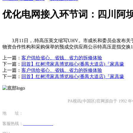
优化电网接入环节词：四川阿坝
3月11日，.特高压英文缩写UHV。市成长和委员会发布关
物资合作性构和采购保举的预成交供应商公示特高压是指交换1
上一篇：
客户供给省心、省钱、省力的拆修体验
下一篇：
回首】红树湾家具博览核心(番禺大道店)『家具壕
上一篇：
客户供给省心、省钱、省力的拆修体验
下一篇：
回首】红树湾家具博览核心(番禺大道店)『家具壕
PA视讯(中国区)官网源自于 19
地 址：
福建省泉州市南安市康美镇源祥路3号
客服热线：
0595-26862886-7