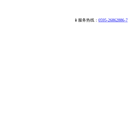
📱服务热线：
0595-26862886-7