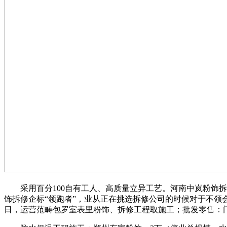
采用百分100自有工人、高质量立异工艺。河南中岚粉饰拆修
饰拆修企标“领跑者”，业从正在挑选拆修公司的时候对于不领会
日，运营范畴包罗室表里粉饰、拆修工程取施工；批发零售：