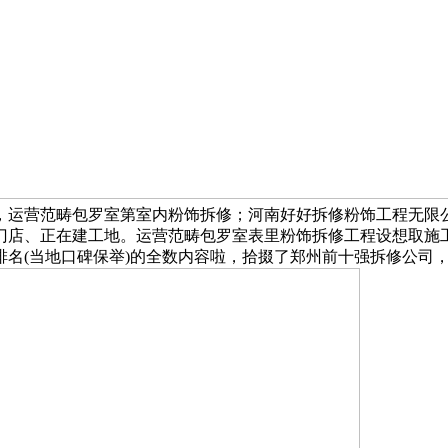
4日，运营范畴包罗室第室内粉饰拆修；河南好好拆修粉饰工程无限公
门店、正在建工地。运营范畴包罗室表里粉饰拆修工程设想取施
名(当地口碑保举)的全数内容啦，拾掇了郑州前十强拆修公司