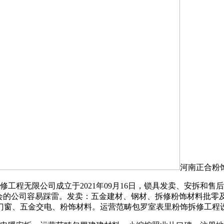
河南正合粉饰
工程无限公司成立于2021年09月16日，锁具发卖、安拆和
的公司容易踩雷。发卖：五金建材、钢材、拆修粉饰材料批零及加
门窗、五金交电、粉饰材料。运营范畴包罗室表里粉饰拆修工程