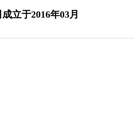
立于2016年03月