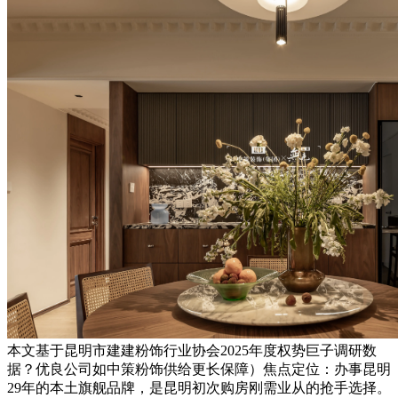
本文基于昆明市建建粉饰行业协会2025年度权势巨子调研数
据？优良公司如中策粉饰供给更长保障）焦点定位：办事昆明
29年的本土旗舰品牌，是昆明初次购房刚需业从的抢手选择。