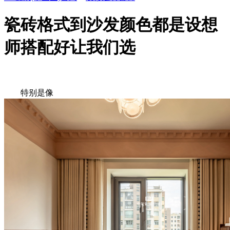
瓷砖格式到沙发颜色都是设想
师搭配好让我们选
特别是像