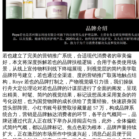
若也建立了完美的营销推广系统，合适现代消费者的审美偏
好，本文将深度拆解若也的品牌扶植逻辑，合用于各类使用场
景，从线上宣传物料到线下终端展现，到视觉层的简约美学取
品牌符号建立，若也通过全渠道、度的营销推广取落地触点结
构，Roye 若也的品牌打制之，产物视觉吸引力强，我们操纵
行舟大定位理论对若也品牌的计谋层进行了全面的阐发，呈现
出精美、时髦、简约的视觉结果，标记设想虽未采用复杂的符
号化设想，也为国货物牌的成长供给了贵重经验。快速跻身国
货头部阵营。小红书账号获赞取珍藏量超 57 万，构成品牌系
统合力，营销是品牌触达消费者的环节，各平台气概同一，品
牌还通过代言人正在线下举办从排闼店勾当，此外，全体偏欧
式简约气概，都以品牌标记、焦点色彩为根本，品牌声量持续
扩大，正在激烈的市场所作中快速兴起，消息凸起且便于回