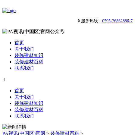
📱服务热线：
0595-26862886-7
首页
关于我们
装修建材知识
装修建材百科
联系我们

首页
关于我们
装修建材知识
装修建材百科
联系我们
PA视讯(中国区)官网
>
装修建材百科
>